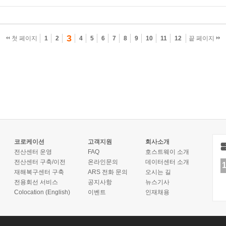
3
첫 페이지
1
2
4
5
6
7
8
9
10
11
12
끝 페이지
코로케이션
고객지원
회사소개
전산센터 운영
FAQ
호스트웨이 소개
전산센터 구축/이전
온라인문의
데이터센터 소개
재해복구센터 구축
ARS 전화 문의
오시는 길
전용회선 서비스
공지사항
뉴스기사
Colocation (English)
이벤트
인재채용