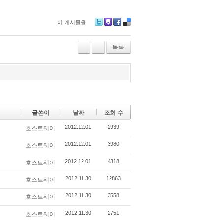
이 게시물을
Tw
M
Fa
De
itte
e2
ce
lici
r
da
bo
ou
목록
y
ok
s
글쓴이
날짜
조회 수
2012.12.01
2939
호스트웨이
2012.12.01
3980
호스트웨이
2012.12.01
4318
호스트웨이
2012.11.30
12863
호스트웨이
2012.11.30
3558
호스트웨이
2012.11.30
2751
호스트웨이