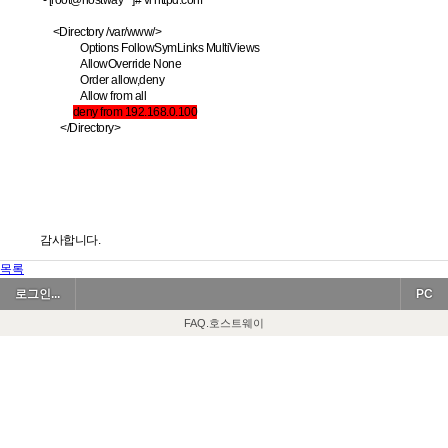
- [root@hostway ~]# vi httpd.conf
<Directory /var/www/>
Options FollowSymLinks MultiViews
AllowOverride None
Order allow,deny
Allow from all
deny from 192.168.0.100
</Directory>
감사합니다.
목록
로그인...
PC
FAQ.호스트웨이