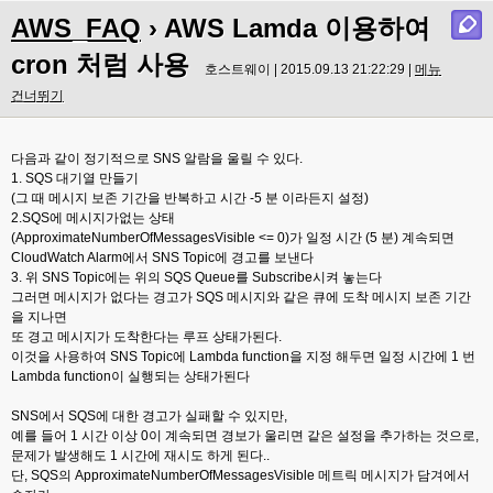
AWS_FAQ
› AWS Lamda 이용하여
cron 처럼 사용
호스트웨이 | 2015.09.13 21:22:29 |
메뉴
건너뛰기
다음과 같이 정기적으로 SNS 알람을 울릴 수 있다.
1. SQS 대기열 만들기
(그 때 메시지 보존 기간을 반복하고 시간 -5 분 이라든지 설정)
2.SQS에 메시지가없는 상태
(ApproximateNumberOfMessagesVisible <= 0)가 일정 시간 (5 분) 계속되면
CloudWatch Alarm에서 SNS Topic에 경고를 보낸다
3. 위 SNS Topic에는 위의 SQS Queue를 Subscribe시켜 놓는다
그러면 메시지가 없다는 경고가 SQS 메시지와 같은 큐에 도착 메시지 보존 기간
을 지나면
또 경고 메시지가 도착한다는 루프 상태가된다.
이것을 사용하여 SNS Topic에 Lambda function을 지정 해두면 일정 시간에 1 번
Lambda function이 실행되는 상태가된다
SNS에서 SQS에 대한 경고가 실패할 수 있지만,
예를 들어 1 시간 이상 0이 계속되면 경보가 울리면 같은 설정을 추가하는 것으로,
문제가 발생해도 1 시간에 재시도 하게 된다..
단, SQS의 ApproximateNumberOfMessagesVisible 메트릭 메시지가 담겨에서