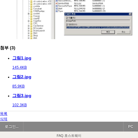
첨부 (3)
그림1.jpg
145.4KB
그림2.jpg
85.9KB
그림3.jpg
102.3KB
목록
삭제
로그인...
PC
FAQ.호스트웨이