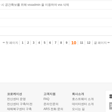
시 공간확보를 위해 vssadmin 을 이용하여 vss 삭제
10
첫 페이지
1
2
3
4
5
6
7
8
9
11
12
끝 페이지
코로케이션
고객지원
회사소개
전산센터 운영
FAQ
호스트웨이 소개
전산센터 구축/이전
온라인문의
데이터센터 소개
재해복구센터 구축
ARS 전화 문의
오시는 길