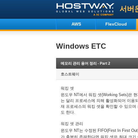
서버
AWS
FlexCloud
Windows ETC
메모리 관리 용어 정리 - Part 2
호스트웨이
워킹
셋
윈도우
에서
워킹
셋
은
현
NT
(Working Sets)
는
달리
프로세스에
의해
활성화되어
이용
재
프로세스의
워킹
셋을
확인할
수
있으며
도
한다
.
워킹
셋
관리
윈도우
는
수정된
NT
FIFO(First In First Ou
가
충분히
존재한다면
워킹
셋은
최대
크기