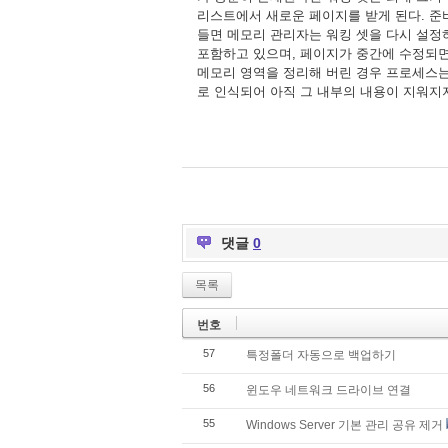
리스트에서
새로운
페이지를
받게
된다
준
.
들면
메모리
관리자는
워킹
셋을
다시
설정
포함하고
있으며
페이지가
중간에
수정되
,
메모리
영역을
정리해
버린
경우
프로세스
로
인식되어
아직
그
내부의
내용이
지워지
댓글
0
목록
번호
57
특정폴더 자동으로 백업하기
56
윈도우 네트워크 드라이브 연결
55
Windows Server 기본 관리 공유 제거