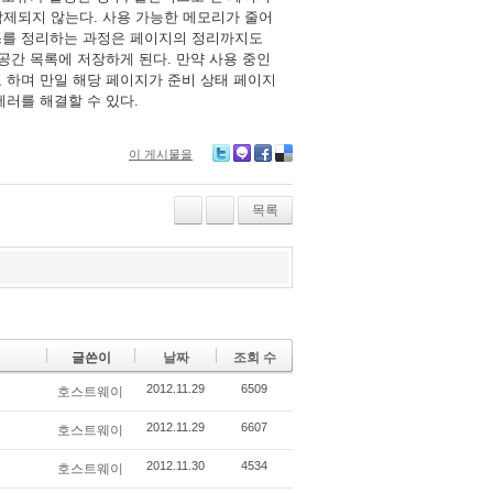
삭제되지
않는다
사용
가능한
메모리가
줄어
.
스를
정리하는
과정은
페이지의
정리까지도
공간
목록에
저장하게
된다
만약
사용
중인
.
고
하며
만일
해당
페이지가
준비
상태
페이지
에러를
해결할
수
있다
.
이 게시물을
Tw
M
Fa
De
itte
e2
ce
lici
r
da
bo
ou
목록
y
ok
s
글쓴이
날짜
조회 수
2012.11.29
6509
호스트웨이
2012.11.29
6607
호스트웨이
2012.11.30
4534
호스트웨이