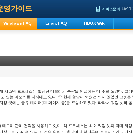
운영가이드
1544-
서비스문의
Windows FAQ
Linux FAQ
HBOX Wiki
재
시스템
프로세스에
할당된
메모리의
총량을
언급하는
데
주로
쓰였다
그러
.
되고
있는
메모리를
나타내고
있다
즉
현재
할당이
되었건
되지
않았건
그것은
.
워킹
셋에는
공유
데이터
페이지
등
를
포함하고
있다
따라서
워킹
셋의
총
(Dll
)
.
메모리
관리
전략을
사용하고
있다
각
프로세스는
최소
워킹
셋과
최대
워킹
t)
.
이상으로
커질
수
있다
이것은
워킹
셋
확장이라
불리우며
프로세스가
페이지
.