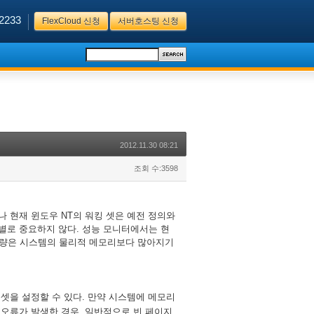
2233
FlexCloud 신청
서버호스팅 신청
2012.11.30 08:21
조회 수:3598
나
현재
윈도우
의
워킹
셋은
예전
정의와
NT
별로
중요하지
않다
성능
모니터에서는
현
.
량은
시스템의
물리적
메모리보다
많아지기
셋을
설정할
수
있다
만약
시스템에
메모리
.
오류가
발생한
경우
일반적으로
빈
페이지
,