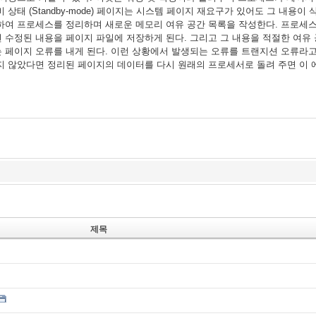
비
상태
페이지는
시스템
페이지
재요구가
있어도
그
내용이
(Standby-mode)
하여
프로세스를
정리하며
새로운
메모리
여유
공간
목록을
작성한다
프로세
.
면
수정된
내용을
페이지
파일에
저장하게
된다
그리고
그
내용을
적절한
여유
.
는
페이지
오류를
내게
된다
이런
상황에서
발생되는
오류를
트랜지션
오류라
.
지
않았다면
정리된
페이지의
데이터를
다시
원래의
프로세서로
돌려
주면
이
제목