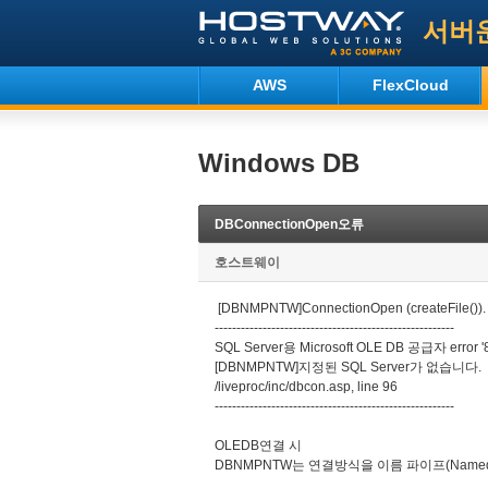
서버
AWS
FlexCloud
Windows DB
DBConnectionOpen오류
호스트웨이
[DBNMPNTW]ConnectionOpen (createFile(
-------------------------------------------------------
SQL Server용 Microsoft OLE DB 공급자 error '
[DBNMPNTW]지정된 SQL Server가 없습니다.
/liveproc/inc/dbcon.asp, line 96
-------------------------------------------------------
OLEDB연결 시
DBNMPNTW는 연결방식을 이름 파이프(Named