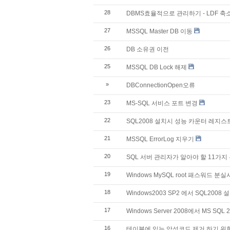
28
DBMS효율적으로 관리하기 - LDF 축
27
MSSQL Master DB 이동
26
DB 소유권 이전
25
MSSQL DB Lock 해제
»
DBConnectionOpen오류
23
MS-SQL 서비스 포트 변경
22
SQL2008 설치시 성능 카운터 레지
21
MSSQL ErrorLog 지우기
20
SQL 서버 관리자가 알아야 할 11가지
19
Windows MySQL root 패스워드 분실
18
Windows2003 SP2 에서 SQL2008 
17
Windows Server 2008에서 MS 
16
테이블에 있는 악성코드 제거 하기 위한