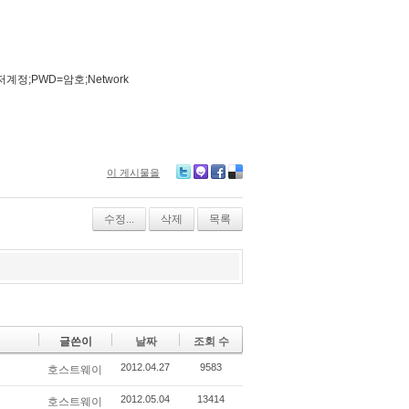
ID=유저계정;PWD=암호;Network
이 게시물을
Tw
M
Fa
De
itte
e2
ce
lici
r
da
bo
ou
수정...
삭제
목록
y
ok
s
글쓴이
날짜
조회 수
2012.04.27
9583
호스트웨이
2012.05.04
13414
호스트웨이