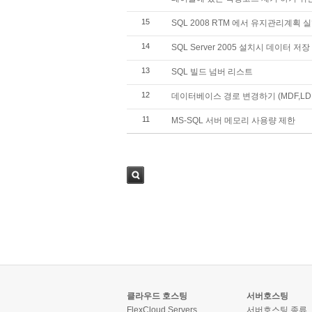
15
SQL 2008 RTM 에서 유지관리계획 실행
14
SQL Server 2005 설치시 데이터 저
13
SQL 빌드 넘버 리스트
12
데이터베이스 경로 변경하기 (MDF,L
11
MS-SQL 서버 메모리 사용량 제한
검색
클라우드 호스팅
서버호스팅
FlexCloud Servers
서버호스팅 종류