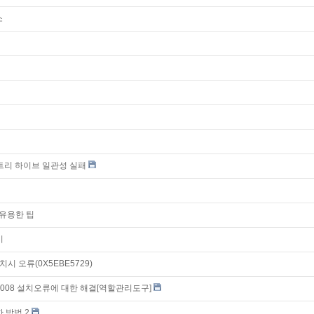
소
스트리 하이브 일관성 실패
 유용한 팁
시
설치시 오류(0X5EBE5729)
SQL 2008 설치오류에 대한 해결[역할관리도구]
 방법 2