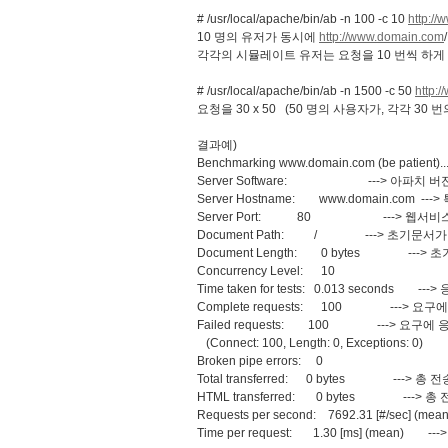
# /usr/local/apache/bin/ab -n 100 -c 10
http:/
10 명의 유저가 동시에
http://www.domain.com
각각의 시뮬레이트 유저는 요청을 10 번씩 하게
# /usr/local/apache/bin/ab -n 1500 -c 50
http:
요청을 30 x 50 (50 명의 사용자가, 각각 30 번
결과예)
Benchmarking www.domain.com (be patient)...
Server Software: ---
Server Hostname: www.domain.com 
Server Port: 80 ---> 웹서비
Document Path: / ---> 초기문서가 
Document Length: 0 bytes ---> 초
Concurrency Level: 10
Time taken for tests: 0.013 seconds
Complete requests: 100 ---> 요
Failed requests: 100 ---> 요구
(Connect: 100, Length: 0, Exceptions: 0)
Broken pipe errors: 0
Total transferred: 0 bytes ---> 
HTML transferred: 0 bytes ---> 총
Requests per second: 7692.31 [#/sec] 
Time per request: 1.30 [ms] (mean) 