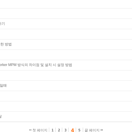
용하기
위한 방법
M, Worker MPM 방식의 차이점 및 설치 시 설정 방법
보일때
달
4
첫 페이지
1
2
3
5
끝 페이지