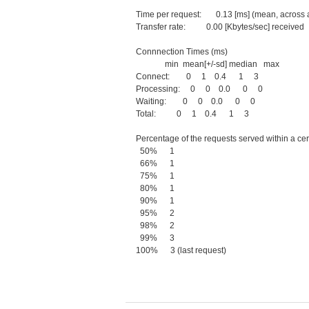
Time per request: 0.13 [ms] (mean, across al
Transfer rate: 0.00 [Kbytes/sec] received
Connnection Times (ms)
min mean[+/-sd] median max
Connect: 0 1 0.4 1 3
Processing: 0 0 0.0 0 0
Waiting: 0 0 0.0 0 0
Total: 0 1 0.4 1 3
Percentage of the requests served within a cer
50% 1
66% 1
75% 1
80% 1
90% 1
95% 2
98% 2
99% 3
100% 3 (last request)