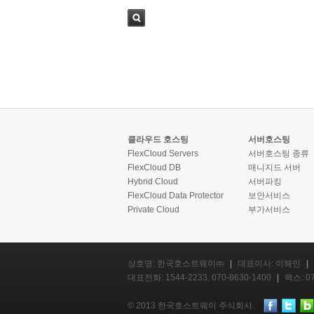
검색
클라우드 호스팅
서버호스팅
FlexCloud Servers
서버호스팅 종류
FlexCloud DB
매니지드 서버
Hybrid Cloud
서버파킹
FlexCloud Data Protector
보안서비스
Private Cloud
부가서비스
상호명: 한국호스트웨이㈜
|
대표이사: 이해민
|
대표전화: 1544-2233, 070-8630-1400
|
팩스: 07
© 2013 한국호스트웨이 주식회사.