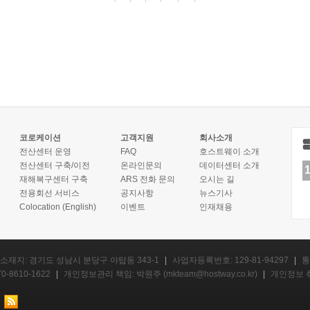
코로케이션
고객지원
회사소개
전산센터 운영
FAQ
호스트웨이 소개
전산센터 구축/이전
온라인문의
데이터센터 소개
재해복구센터 구축
ARS 전화 문의
오시는 길
전용회선 서비스
공지사항
뉴스기사
Colocation (English)
이벤트
인재채용
소재지: 경기도 성남시 분당구 야탑동 343-1
|
사업자등록번호: 129-81-94297
|
통
0-8610-1622
|
개인정보관리 책임: 박원주 (
mkteam@hostway.co.kr
)
|
개인정보 