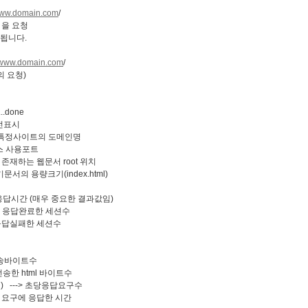
/www.domain.com
/
/ 을 요청
 됩니다.
//www.domain.com
/
의 요청)
..done
> 아파치 버전표시
---> 특정사이트의 도메인명
스 사용포트
존재하는 웹문서 root 위치
기문서의 용량크기(index.html)
 ---> 응답시간 (매우 중요한 결과값임)
구에 응답완료한 세션수
에 응답실패한 세션수
총 전송바이트수
 전송한 html 바이트수
(mean) ---> 초당응답요구수
---> 요구에 응답한 시간