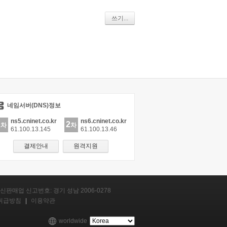
쓰기...
네임서버(DNS)정보
ns5.cninet.co.kr
ns6.cninet.co.kr
1
2
차
차
61.100.13.145
61.100.13.46
결제안내
원격지원
신판매업 신고번호: 경기 성남 2006-0278
취급방침
|
이용약관
worldwide