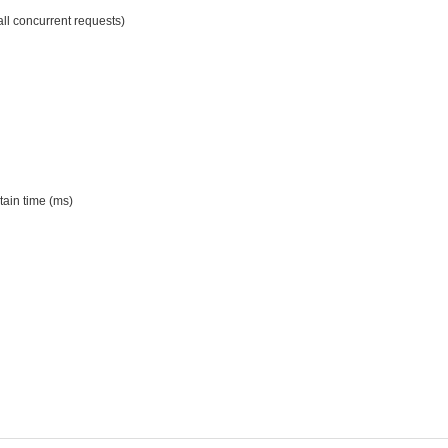
l concurrent requests)
tain time (ms)