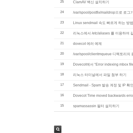
25
ClamAV 백신 설치하기
24
/var/spool/postfix/maildrop으로 
23
Linux sendmail 속도 빠르게 하는 방
22
리눅스에서 /etc/aliases 를 이용
21
dovecot 에러 예제
20
/var/spool/clientmqueue 디렉토리의
19
Dovecot에서 “Error indexing mbox 
18
리눅스 터미널에서 파일 첨부 하기
17
Sendmail - Spam 발송 계정 및 IP 
16
Dovecot Time moved backwards erro
15
spamassassin 필터 설치하기