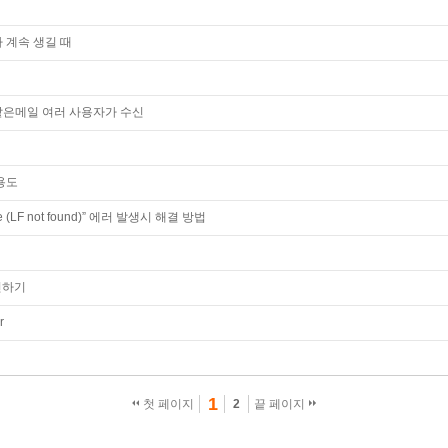
로그가 계속 생길 때
법
하여 같은메일 여러 사용자가 수신
 용도
file (LF not found)” 에러 발생시 해결 방법
확인하기
r
1
첫 페이지
2
끝 페이지