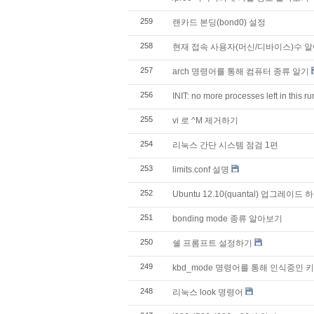
259
랜카드 본딩(bond0) 설정
258
현재 접속 사용자(머신/디바이스)수 
257
arch 명령어를 통해 컴퓨터 종류 알기
256
INIT: no more processes left in th
255
vi 로 ^M 제거하기
254
리눅스 간단 시스템 점검 1편
253
limits.conf 설명
252
Ubuntu 12.10(quantal) 업그레이드 
251
bonding mode 종류 알아보기
250
쉘 프롬프트 설정하기
249
kbd_mode 명령어를 통해 인식중인
248
리눅스 look 명령어