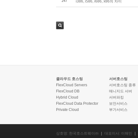
247
i386, i586, i686, x86의 차이
검색
클라우드 호스팅
서버호스팅
FlexCloud Servers
서버호스팅 종류
FlexCloud DB
매니지드 서버
Hybrid Cloud
서버파킹
FlexCloud Data Protector
보안서비스
Private Cloud
부가서비스
상호명: 한국호스트웨이㈜
|
대표이사: 이해민
|