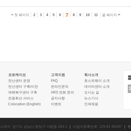
7
첫 페이지
2
3
4
5
6
8
9
10
11
끝 페이지
코로케이션
고객지원
회사소개
전산센터 운영
FAQ
호스트웨이 소개
전산센터 구축/이전
온라인문의
데이터센터 소개
재해복구센터 구축
ARS 전화 문의
오시는 길
전용회선 서비스
공지사항
뉴스기사
Colocation (English)
이벤트
인재채용
소재지: 경기도 성남시 분당구 야탑동 343-1
|
사업자등록번호: 129-81-94297
|
통