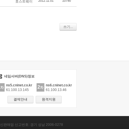
2012.11.01
10790
호스트웨이
쓰기...
네임서버(DNS)정보
ns5.cninet.co.kr
ns6.cninet.co.kr
1
2
차
차
61.100.13.145
61.100.13.46
결제안내
원격지원
신판매업 신고번호: 경기 성남 2006-0278