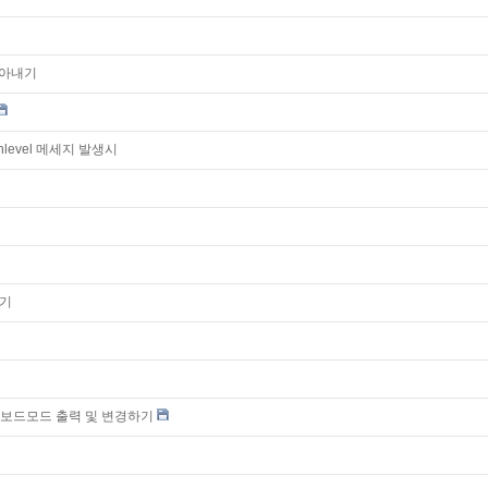
알아내기
is runlevel 메세지 발생시
하기
 키보드모드 출력 및 변경하기