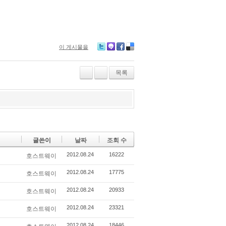
이 게시물을
Tw
M
Fa
De
itte
e2
ce
lici
r
da
bo
ou
목록
y
ok
s
글쓴이
날짜
조회 수
2012.08.24
16222
호스트웨이
2012.08.24
17775
호스트웨이
2012.08.24
20933
호스트웨이
2012.08.24
23321
호스트웨이
2012.08.24
18446