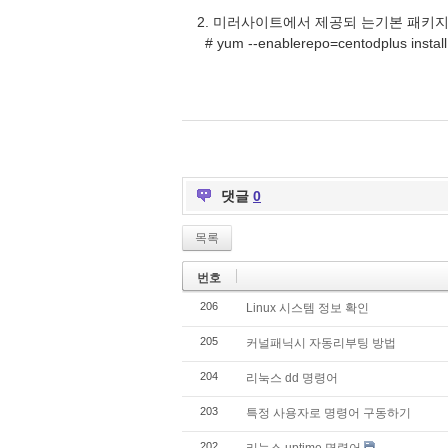
2. 미러사이트에서 제공되 는기본 패키지
# yum --enablerepo=centodplus install
댓글
0
목록
번호
206
Linux 시스템 정보 확인
205
커널패닉시 자동리부팅 방법
204
리눅스 dd 명령어
203
특정 사용자로 명령어 구동하기
202
리눅스 uptime 명령어