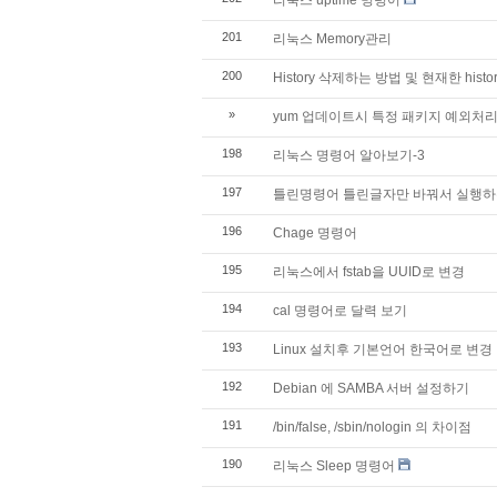
201
리눅스 Memory관리
200
History 삭제하는 방법 및 현재한 hist
»
yum 업데이트시 특정 패키지 예외처리
198
리눅스 명령어 알아보기-3
197
틀린명령어 틀린글자만 바꿔서 실행하
196
Chage 명령어
195
리눅스에서 fstab을 UUID로 변경
194
cal 명령어로 달력 보기
193
Linux 설치후 기본언어 한국어로 변경
192
Debian 에 SAMBA 서버 설정하기
191
/bin/false, /sbin/nologin 의 차이점
190
리눅스 Sleep 명령어