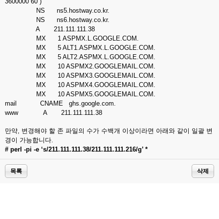
3600000 60 )
NS ns5.hostway.co.kr.
NS ns6.hostway.co.kr.
A 211.111.111.38
MX 1 ASPMX.L.GOOGLE.COM.
MX 5 ALT1.ASPMX.L.GOOGLE.COM.
MX 5 ALT2.ASPMX.L.GOOGLE.COM.
MX 10 ASPMX2.GOOGLEMAIL.COM.
MX 10 ASPMX3.GOOGLEMAIL.COM.
MX 10 ASPMX4.GOOGLEMAIL.COM.
MX 10 ASPMX5.GOOGLEMAIL.COM.
mail CNAME ghs.google.com.
www A 211.111.111.38
만약, 변경해야 할 존 파일의 수가 수백개 이상이라면 아래와 같이 일괄 변
경이 가능합니다.
# perl -pi -e ‘s/211.111.111.38/211.111.111.216/g’ *
목록
삭제