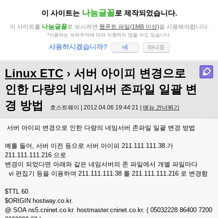
나눔글꼴
이 사이트는
로 제작되었습니다.
나눔글꼴
이 사이트를
로 보시려면
웹폰트 파일(1MB 이상)
을 사용해야합니다.
*사용하는 브라우저에 따라 지원하지 않을 수도 있습니다.
사용하시겠습니까?
네
아니오
Linux ETC
› 서버 아이피 변경으로
인한 다량의 네임서버 존파일 일괄 변
경 방법
호스트웨이 | 2012.04.06 19:44:21 |
메뉴 건너뛰기
서버 아이피 변경으로 인한 다량의 네임서버 존파일 일괄 변경 방법
예를 들어, 서버 이전 등으로 서버 아이피 211.111.111.38 가
211.111.111.216 으로
변경이 되었다면 아래와 같은 네임서버의 존 파일에서 개별 파일마다
vi 편집기 등을 이용하여 211.111.111.38 를 211.111.111.216 로 변경함
$TTL 60
$ORIGIN hostway.co.kr.
@ SOA ns5.cninet.co.kr. hostmaster.cninet.co.kr. ( 05032228 86400 7200