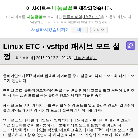
나눔글꼴
이 사이트는
로 제작되었습니다.
나눔글꼴
이 사이트를
로 보시려면
웹폰트 파일(1MB 이상)
을 사용해야합니다.
*사용하는 브라우저에 따라 지원하지 않을 수도 있습니다.
사용하시겠습니까?
네
아니오
Linux ETC
› vsftpd 패시브 모드 설
정
호스트웨이 | 2015.09.13 21:29:46 |
메뉴 건너뛰기
클라이언트가 FTP서버에 접속해 데이터를 주고 받을 때, 액티브 모드와 패시브 모
드가 있습니다.
액티브 모드: 클라이언트가 데이터를 수신받을 임의의 포트를 열고 서버에 알려주
면 서버는 20번 포트를 통해 클라이언트에게 데이터를 전송함
패시브 모드: 서버가 데이터를 송신할 임의의 포트를 열고 클라이언트에 알려주어
클라이언트가 서버의 임의의 포트에 접속하여 데이터를 가져감
액티브 모드에서 클라이언트가 방화벽아래에 있다면 외부에서 이 클라이언트에
직접 접근하는 것이 불가능하기 때문에 패시브 모드를 활용하는 것입니다.
그래서 방화벽 아래에 있는 복잡한 네트워크 환경에서는 FTP의 패시브 모드 지원
이 필요하다고 할 수 있습니다. 하지만 패시브 모드의 임의의 포트가 1024 이후의