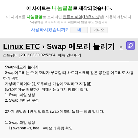
나눔글꼴
이 사이트는
로 제작되었습니다.
나눔글꼴
이 사이트를
로 보시려면
웹폰트 파일(1MB 이상)
을 사용해야합니다.
*사용하는 브라우저에 따라 지원하지 않을 수도 있습니다.
사용하시겠습니까?
네
아니오
Linux ETC
› Swap 메모리 늘리기
호
스트웨이 | 2012.03.30 02:52:04 |
메뉴 건너뛰기
Swap 메모리 늘리기
Swap메모리는 주 메모리가 부족할 때 하드디스크와 같은 공간을 메모리로 사용
하기 위한
가상메모리이다.(윈도우에선 가상메모리라고 지칭함)
swap영여을 확보하기 위해서는 2가지 방법이 있다.
1. Swap 파일 생성
2. Swap 파티션 구성
2가지 방법중 1번 방법으로 swap 메모리 늘리는 방법 입니다.
1. Swap 파일 생성
1) swapon –s, free //메모리 용량 확인