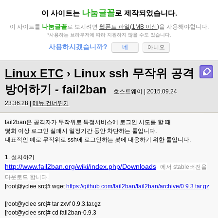
나눔글꼴
이 사이트는
로 제작되었습니다.
나눔글꼴
이 사이트를
로 보시려면
웹폰트 파일(1MB 이상)
을 사용해야합니다.
*사용하는 브라우저에 따라 지원하지 않을 수도 있습니다.
사용하시겠습니까?
네
아니오
Linux ETC
› Linux ssh 무작위 공격
방어하기 - fail2ban
호스트웨이 | 2015.09.24
23:36:28 |
메뉴 건너뛰기
fail2ban은 공격자가 무작위로 특정서비스에 로그인 시도를 할 때
몇회 이상 로그인 실패시 일정기간 동안 차단하는 툴입니다.
대표적인 예로 무작위로 ssh에 로그인하는 봇에 대응하기 위한 툴입니다.
1. 설치하기
http://www.fail2ban.org/wiki/index.php/Downloads
에서 stable버전을
다운로드 합니다.
[root@yclee src]# wget
https://github.com/fail2ban/fail2ban/archive/0.9.3.tar.gz
[root@yclee src]# tar zxvf 0.9.3.tar.gz
[root@yclee src]# cd fail2ban-0.9.3