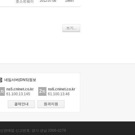
2012.07.06
19897
호스트웨이
쓰기...
네임서버(DNS)정보
ns5.cninet.co.kr
ns6.cninet.co.kr
1
2
차
차
61.100.13.145
61.100.13.46
결제안내
원격지원
신판매업 신고번호: 경기 성남 2006-0278