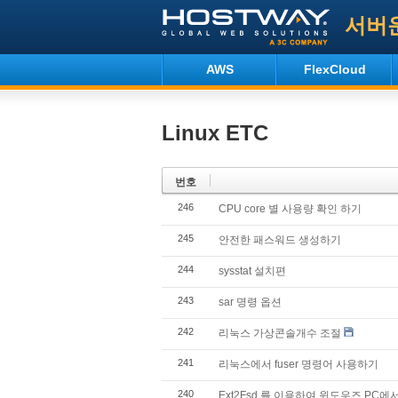
서버
AWS
FlexCloud
Linux ETC
번호
246
CPU core 별 사용량 확인 하기
245
안전한 패스워드 생성하기
244
sysstat 설치편
243
sar 명령 옵션
242
리눅스 가상콘솔개수 조절
241
리눅스에서 fuser 명령어 사용하기
240
Ext2Fsd 를 이용하여 윈도우즈 PC