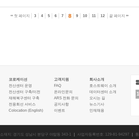
8
첫 페이지
3
4
5
6
7
9
10
11
12
끝 페이지
코로케이션
고객지원
회사소개
전산센터 운영
FAQ
호스트웨이 소개
전산센터 구축/이전
온라인문의
데이터센터 소개
재해복구센터 구축
ARS 전화 문의
오시는 길
전용회선 서비스
공지사항
뉴스기사
Colocation (English)
이벤트
인재채용
소재지: 경기도 성남시 분당구 야탑동 343-1
|
사업자등록번호: 129-81-94297
|
통