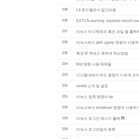
239
L4 로드밸런서 알고리즘
238
EXT3-fs warning: maximal mount co
237
리눅스 ls 디렉토리 혹은 파일 별 출력
236
리눅스에서 pkill, pgrep 명령어 사용
235
특정 IP 엑세스 못하게 하는방법
234
find 명령 사용 예제들
233
시스템내에서 하드 용량이 다르게 보
232
xinetd 소개 및 설정
231
리눅스 압축 명령어 tar
230
리눅스에서 shutdown 명령어 사용하
229
리눅스 로그인 메시지 출력
228
리눅스 로그파일의 종류