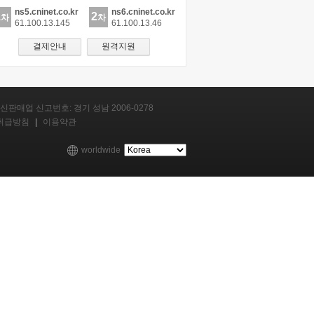
ns5.cninet.co.kr
ns6.cninet.co.kr
1
2
차
차
61.100.13.145
61.100.13.46
결제안내
원격지원
신판매업 신고번호: 경기 성남 2006-0278
취급방침
|
이용약관
worldwide