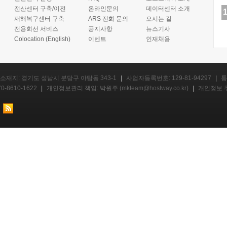
전산센터 구축/이전
온라인문의
데이터센터 소개
재해복구센터 구축
ARS 전화 문의
오시는 길
전용회선 서비스
공지사항
뉴스기사
Colocation (English)
이벤트
인재채용
소재지: 경기도 성남시 분당구 야탑동 343-1
|
사업자등록번호: 129-81-94297
|
통
0-8610-1622
|
개인정보관리 책임: 박원주 (
mkteam@hostway.co.kr
)
|
개인정보 