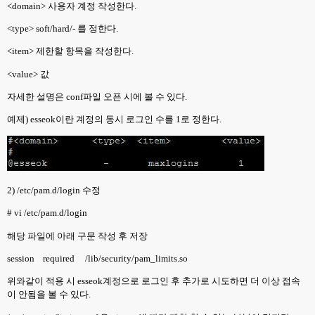
<domain>
사용자 계정 작성한다
.
<type> soft/hard/-
를 정한다
.
<item>
제한할 항목을 작성한다
.
<value>
값
자세한 설명은
conf
파일 오픈 시에 볼 수 있다
.
예제
) esseok
이란 계정의 동시 로그인 수를
1
로 정한다
.
2) /etc/pam.d/login
수정
# vi /etc/pam.d/login
해당 파일에 아래 구문 작성 후 저장
session
required
/lib/security/pam_limits.so
위와같이 적용 시
esseok
계정으로 로그인 후 추가로 시도하면 더 이상 접속
이 안됨을 볼 수 있다
.