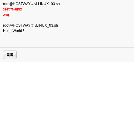
root@HOSTWAY # vi LINUX_03.sh
:set ff=unix
:wq
root@HOSTWAY # ./LINUX_03.sh
Hello World !
목록