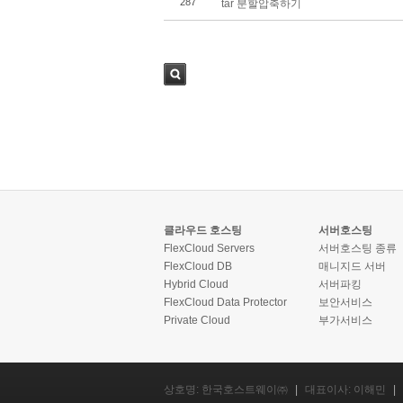
287
tar 분할압축하기
검색
클라우드 호스팅
서버호스팅
FlexCloud Servers
서버호스팅 종류
FlexCloud DB
매니지드 서버
Hybrid Cloud
서버파킹
FlexCloud Data Protector
보안서비스
Private Cloud
부가서비스
상호명: 한국호스트웨이㈜
|
대표이사: 이해민
|