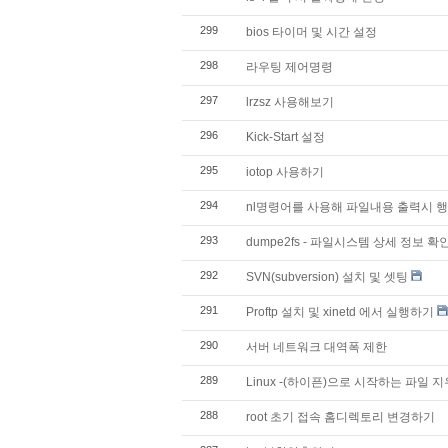
299
bios 타이머 및 시간 설정
298
라우팅 제어명령
297
lrzsz 사용해보기
296
Kick-Start 설정
295
iotop 사용하기
294
nl명령어를 사용해 파일내용 출력시 
293
dumpe2fs - 파일시스템 상세 정보 확
292
SVN(subversion) 설치 및 셋팅
291
Proftp 설치 및 xinetd 에서 실행하기
290
서버 네트워크 대역폭 제한
289
Linux -(하이픈)으로 시작하는 파일 
288
root 초기 접속 홈디렉토리 변경하기