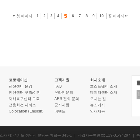
5
첫 페이지
1
2
3
4
6
7
8
9
10
끝 페이지
코로케이션
고객지원
회사소개
전산센터 운영
FAQ
호스트웨이 소개
전산센터 구축/이전
온라인문의
데이터센터 소개
재해복구센터 구축
ARS 전화 문의
오시는 길
전용회선 서비스
공지사항
뉴스기사
Colocation (English)
이벤트
인재채용
소재지: 경기도 성남시 분당구 야탑동 343-1
|
사업자등록번호: 129-81-94297
|
통