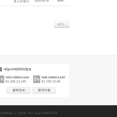
2015.09.19
9094
호스트웨이
쓰기...
네임서버(DNS)정보
ns5.cninet.co.kr
ns6.cninet.co.kr
1
2
차
차
61.100.13.145
61.100.13.46
결제안내
원격지원
신판매업 신고번호: 경기 성남 2006-0278