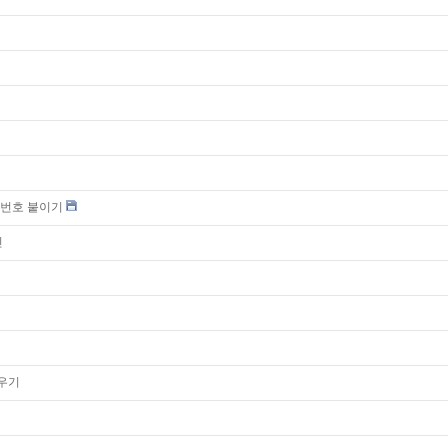
행번호 붙이기
인
지우기