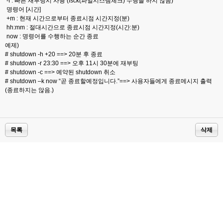
-f : 빠른 재부팅시 사용 (fsck(파일시스템체크) 수행을 하지 않음)
명령어 [시간]
+m : 현재 시간으로부터 종료시점 시간지정(분)
hh:mm : 절대시간으로 종료시점 시간지정(시간:분)
now : 명령어를 수행하는 순간 종료
예제)
# shutdown -h +20 ==> 20분 후 종료
# shutdown -r 23:30 ==> 오후 11시 30분에 재부팅
# shutdown -c ==> 예약된 shutdown 취소
# shutdown –k now “곧 종료할예정입니다.”==> 사용자들에게 종료메시지 출력
(종료하지는 않음.)
목록
삭제