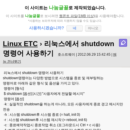
나눔글꼴
이 사이트는
로 제작되었습니다.
나눔글꼴
이 사이트를
로 보시려면
웹폰트 파일(1MB 이상)
을 사용해야합니다.
*사용하는 브라우저에 따라 지원하지 않을 수도 있습니다.
사용하시겠습니까?
네
아니오
Linux ETC
› 리눅스에서 shutdown
명령어 사용하기
호스트웨이 | 2012.06.29 15:42:45 |
메
뉴 건너뛰기
리눅스에서 shutdown 명령어 사용하기
shutdown명령어는 다양한 방법으로 시스템을 종료 및 재부팅하는
명령어로 아래와 같은 형식 및 옵션을 가지고 있다.
명령어 [형식]
$ shutdown [옵션] [시간] "사용자에게 전달할 메시지"
명령어 [옵션]
-k : 실질적인 shutdown을 하는게 아니라, 모든 사용자에게 종료 경고 메시지만
전송
-h : 시스템 shutdown후 시스템 종료 (= halt, init 0)
-r : 시스템 shutdown후 시스템 재시작 (= reboot, init 6)
-c : 종료예약작업시 종료작업 취소 (포그라운드시 Ctrl + c 사용)