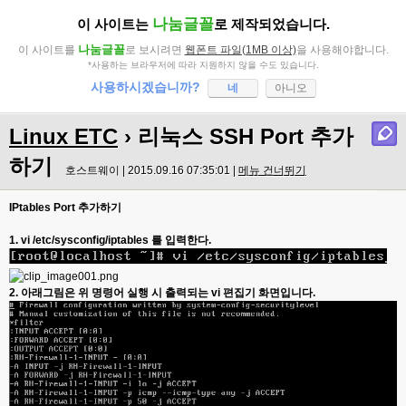
나눔글꼴
이 사이트는
로 제작되었습니다.
나눔글꼴
이 사이트를
로 보시려면
웹폰트 파일(1MB 이상)
을 사용해야합니다.
*사용하는 브라우저에 따라 지원하지 않을 수도 있습니다.
사용하시겠습니까?
네
아니오
Linux ETC
› 리눅스 SSH Port 추가
하기
호스트웨이 | 2015.09.16 07:35:01 |
메뉴 건너뛰기
IPtables Port 추가하기
1. vi /etc/sysconfig/iptables
를 입력한다
.
2.
아래그림은 위 명령어 실행 시 출력되는
vi
편집기 화면입니다
.