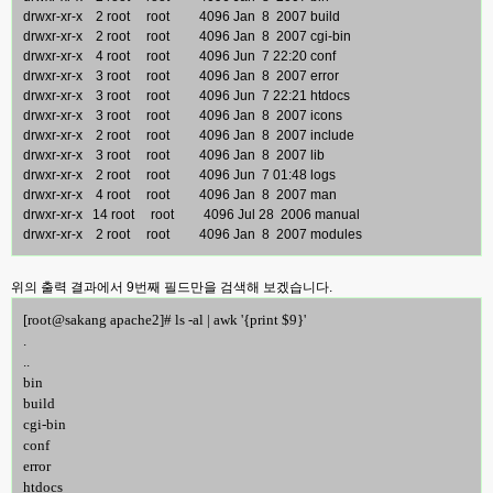
drwxr-xr-x 2 root root 4096 Jan 8 2007 build
drwxr-xr-x 2 root root 4096 Jan 8 2007 cgi-bin
drwxr-xr-x 4 root root 4096 Jun 7 22:20 conf
drwxr-xr-x 3 root root 4096 Jan 8 2007 error
drwxr-xr-x 3 root root 4096 Jun 7 22:21 htdocs
drwxr-xr-x 3 root root 4096 Jan 8 2007 icons
drwxr-xr-x 2 root root 4096 Jan 8 2007 include
drwxr-xr-x 3 root root 4096 Jan 8 2007 lib
drwxr-xr-x 2 root root 4096 Jun 7 01:48 logs
drwxr-xr-x 4 root root 4096 Jan 8 2007 man
drwxr-xr-x 14 root root 4096 Jul 28 2006 manual
drwxr-xr-x 2 root root 4096 Jan 8 2007 modules
위의 출력 결과에서 9번째 필드만을 검색해 보겠습니다.
[root@sakang apache2]# ls -al | awk '{print $9}'
.
..
bin
build
cgi-bin
conf
error
htdocs