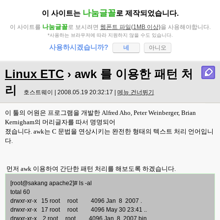
나눔글꼴
이 사이트는
로 제작되었습니다.
나눔글꼴
이 사이트를
로 보시려면
웹폰트 파일(1MB 이상)
을 사용해야합니다.
*사용하는 브라우저에 따라 지원하지 않을 수도 있습니다.
사용하시겠습니까?
네
아니오
Linux ETC
› awk 를 이용한 패턴 처
리
호스트웨이 | 2008.05.19 20:32:17 |
메뉴 건너뛰기
이 툴의 어원은 프로그램을 개발한 Alfred Aho, Peter Weinberger, Brian
Kernigham의 머리글자를 따서 명명되어
졌습니다. awk는 C 문법을 연상시키는 완전한 형태의 텍스트 처리 언어입니
다.
먼저 awk 이용하여 간단한 패턴 처리를 해보도록 하겠습니다.
[root@sakang apache2]# ls -al
total 60
drwxr-xr-x 15 root root 4096 Jan 8 2007 .
drwxr-xr-x 17 root root 4096 May 30 23:41 ..
drwxr-xr-x 2 root root 4096 Jan 8 2007 bin