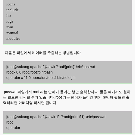
icons
include
lib
logs
man
manual
modules
다음은 파일에서 데이터를 추출하는 방법입니다.
[root@sakang apache2]# awk '/root/{print}' /etc/passwd
root:x:0:0:root:/root:/bin/bash
operator:x:11:0:operator:/root:/sbin/nologin
passwd 파일에서 root 라는 단어가 들어간 행만 출력합니다. 물론 여기서도 원하
는 필드만 검색할 수가 있습니다. root 라는 단어가 들어간 행의 첫번째 필드만 출
력하려면 아래처럼 하시면 됩니다.
[root@sakang apache2]# awk -F: '/root/{print $1}' /etc/passwd
root
operator