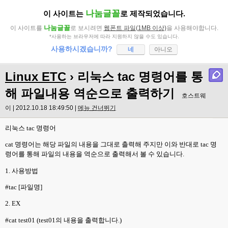
나눔글꼴
이 사이트는
로 제작되었습니다.
나눔글꼴
이 사이트를
로 보시려면
웹폰트 파일(1MB 이상)
을 사용해야합니다.
*사용하는 브라우저에 따라 지원하지 않을 수도 있습니다.
사용하시겠습니까?
네
아니오
Linux ETC
› 리눅스 tac 명령어를 통
해 파일내용 역순으로 출력하기
호스트웨
이 | 2012.10.18 18:49:50 |
메뉴 건너뛰기
리눅스
tac
명령어
cat
명령어는 해당 파일의 내용을 그대로 출력해 주지만 이와 반대로
tac
명
령어를 통해 파일의 내용을 역순으로 출력해서 볼 수 있습니다
.
1.
사용방법
#tac [
파일명
]
2. EX
#cat test01 (test01
의 내용을 출력합니다
.)