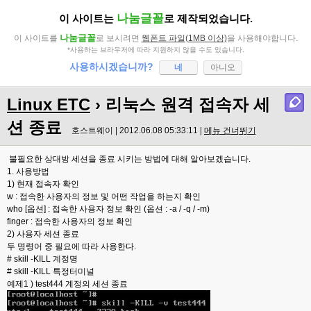
나눔글꼴
이 사이트는
로 제작되었습니다.
나눔글꼴
이 사이트를
로 보시려면
웹폰트 파일(1MB 이상)
을 사용해야합니다.
*사용하는 브라우저에 따라 지원하지 않을 수도 있습니다.
사용하시겠습니까?
네
아니오
Linux ETC
› 리눅스 원격 접속자 세
션 종료
호스트웨이 | 2012.06.08 05:33:11 |
메뉴 건너뛰기
불필요한 상대방 세션을 종료 시키는 방법에 대해 알아보겠습니다.
1. 사용방법
1) 현재 접속자 확인
w : 접속한 사용자의 정보 및 어떤 작업을 하는지 확인
who [옵션] : 접속한 사용자 정보 확인 (옵션 : -a / -q / -m)
finger : 접속한 사용자의 정보 확인
2) 사용자 세션 종료
두 명령어 중 필요에 따라 사용한다.
# skill -KILL 계정명
# skill -KILL 특정터미널
예제1 ) test444 계정의 세션 종료