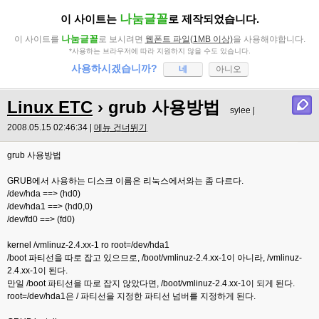
나눔글꼴
이 사이트는
로 제작되었습니다.
나눔글꼴
이 사이트를
로 보시려면
웹폰트 파일(1MB 이상)
을 사용해야합니다.
*사용하는 브라우저에 따라 지원하지 않을 수도 있습니다.
사용하시겠습니까?
네
아니오
Linux ETC
› grub 사용방법
sylee |
2008.05.15 02:46:34 |
메뉴 건너뛰기
grub 사용방법
GRUB에서 사용하는 디스크 이름은 리눅스에서와는 좀 다르다.
/dev/hda ==> (hd0)
/dev/hda1 ==> (hd0,0)
/dev/fd0 ==> (fd0)
kernel /vmlinuz-2.4.xx-1 ro root=/dev/hda1
/boot 파티선을 따로 잡고 있으므로, /boot/vmlinuz-2.4.xx-1이 아니라, /vmlinuz-
2.4.xx-1이 된다.
만일 /boot 파티선을 따로 잡지 않았다면, /boot/vmlinuz-2.4.xx-1이 되게 된다.
root=/dev/hda1은 / 파티선을 지정한 파티선 넘버를 지정하게 된다.