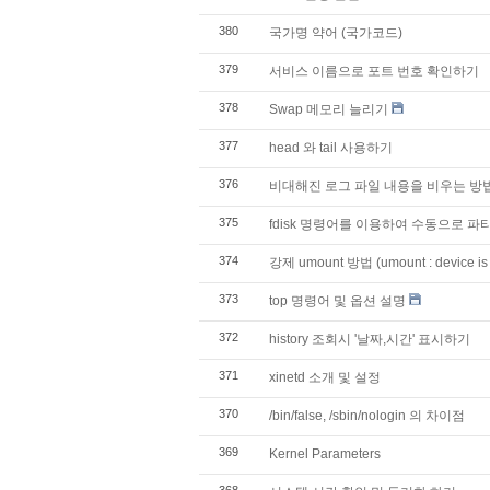
380
국가명 약어 (국가코드)
379
서비스 이름으로 포트 번호 확인하기
378
Swap 메모리 늘리기
377
head 와 tail 사용하기
376
비대해진 로그 파일 내용을 비우는 방법 - /
375
fdisk 명령어를 이용하여 수동으로 파
374
강제 umount 방법 (umount : device i
373
top 명령어 및 옵션 설명
372
history 조회시 '날짜,시간' 표시하기
371
xinetd 소개 및 설정
370
/bin/false, /sbin/nologin 의 차이점
369
Kernel Parameters
368