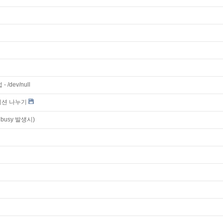
dev/null
티션 나누기
s busy 발생시)