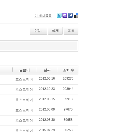
이 게시물을
Tw
M
Fa
De
itte
e2
ce
lici
r
da
bo
ou
수정...
삭제
목록
y
ok
s
글쓴이
날짜
조회 수
2012.03.16
269278
호스트웨이
2012.10.23
203944
호스트웨이
2012.06.15
99918
호스트웨이
2012.03.09
97670
호스트웨이
2012.03.30
89658
호스트웨이
2015.07.29
80253
호스트웨이