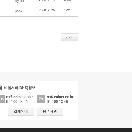
sylee
2008.06.25
47210
jook
쓰기...
네임서버(DNS)정보
ns5.cninet.co.kr
ns6.cninet.co.kr
1
2
차
차
61.100.13.145
61.100.13.46
결제안내
원격지원