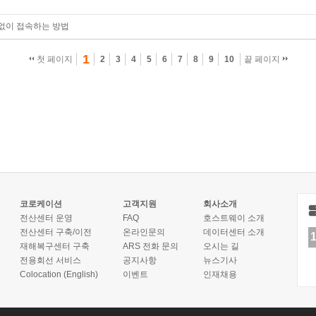
 없이 접속하는 방법
1
첫 페이지
2
3
4
5
6
7
8
9
10
끝 페이지
코로케이션
고객지원
회사소개
전산센터 운영
FAQ
호스트웨이 소개
전산센터 구축/이전
온라인문의
데이터센터 소개
재해복구센터 구축
ARS 전화 문의
오시는 길
전용회선 서비스
공지사항
뉴스기사
Colocation (English)
이벤트
인재채용