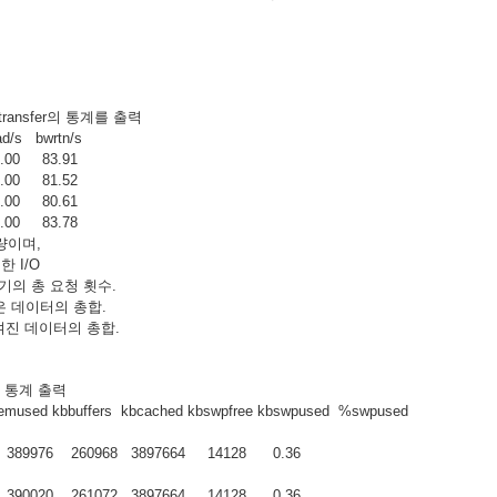
와 transfer의 통계를 출력
/s bwrtn/s
.00 83.91
.00 81.52
.00 80.61
.00 83.78
량이며,
 I/O
기의 총 요청 횟수.
은 데이터의 총합.
쓰여진 데이터의 총합.
의 통계 출력
mused kbbuffers kbcached kbswpfree kbswpused %swpused
06 389976 260968 3897664 14128 0.36
06 390020 261072 3897664 14128 0.36