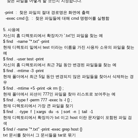
찾은 파일을 어떻게 할 것인지 지정합니다.
-print : 찾은 파일의 절대 경로명은 화면에 출력
-exec cmd {}; : 찾은 파일들에 대해 cmd 명령어를 실행함
5. 사용예
자신의 홈 디렉토리에서 확장자가 '.txt'인 파일을 찾는 예
$ find -name "*.txt'' -print
현재 디렉토리 밑에서 test 이라는 이름을 가진 사용자 소유의 파일을 찾는
예
$ find . -user test -print
자신의 홈 디렉토리에서 최근 3일 동안 변경된 파일들을 찾는 예
$ find . -mtime -3 -print
현재 폴더에서 최근 5일 동안 변경되지 않은 파일들을 찾아서 삭제하는 경
우
$ find . -mtime +5 -print -ok rm {} ;
현재 폴더에서 피션이 777인 파일을 찾아 리스트로 보여주는 예
$ find . -type f -perm 777 -exec ls -l {} ;
현재 디렉토리에서 가장 큰 파일을 찾기
$ find . -type f | xargs du -s | sort -n | tail -1
현재 디렉토리에서 확장자가 txt 이고 host 이란 문자열이 포함된 파일 검
색
$ find / -name "*.txt" -print -exec grep host {}
txt 문서를 찾아서 그 문서들을 tar로 묶기