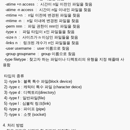
-atime +n access : 시간이 n일 이전인 파일을 찾음
-atime -n access : 시간이 n일 이내인 파일을 찾음
-mtime +n : n일 이전에 변경된 파일을 찾음
-mtime -n : n일 이내에 변경된 파일을 찾음
-perm nnn : 파일 권한이 nnn인 파일을 찾음
-type x : 파일 타입이 x인 파일들을 찾음
-size n : 사이즈가 n 이상인 파일들을 찾음
-links n : 링크된 개수가 n인 파일들을 찾음
-user username : user 이름으로 찾음
-group groupname : group 이름으로 찾음
-type filetype : 찾고자 하는 파일이나 디렉토리의 유형을 지정 해줄때 사
용함
타입의 종류
1) -type b : 블록 특수 파일(block device)
2) -type c : 캐릭터 특수 파일 (character deice)
3) -type d : 디렉토리(directory)
4) -type f : 일반파일(file)
5) -type l : 심볼릭 링크(link)
6) -type p : 파이프 (pipe)
7) -type s : 소켓 (socket)
4. 처리 방법