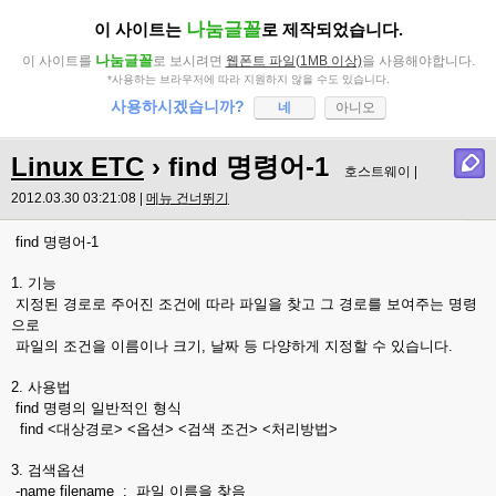
나눔글꼴
이 사이트는
로 제작되었습니다.
나눔글꼴
이 사이트를
로 보시려면
웹폰트 파일(1MB 이상)
을 사용해야합니다.
*사용하는 브라우저에 따라 지원하지 않을 수도 있습니다.
사용하시겠습니까?
네
아니오
Linux ETC
› find 명령어-1
호스트웨이 |
2012.03.30 03:21:08 |
메뉴 건너뛰기
find 명령어-1
1. 기능
지정된 경로로 주어진 조건에 따라 파일을 찾고 그 경로를 보여주는 명령
으로
파일의 조건을 이름이나 크기, 날짜 등 다양하게 지정할 수 있습니다.
2. 사용법
find 명령의 일반적인 형식
find <대상경로> <옵션> <검색 조건> <처리방법>
3. 검색옵션
-name filename : 파일 이름을 찾음